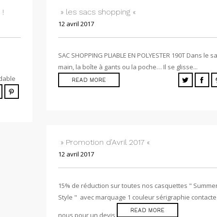
 !
» les sacs shopping «
12 avril 2017
SAC SHOPPING PLIABLE EN POLYESTER 190T Dans le sa
main, la boîte à gants ou la poche… Il se glisse...
adable
READ MORE
» Promotion d’Avril 2017 «
12 avril 2017
15% de réduction sur toutes nos casquettes " Summe
Style " avec marquage 1 couleur sérigraphie contacte
READ MORE
nous pour un devis